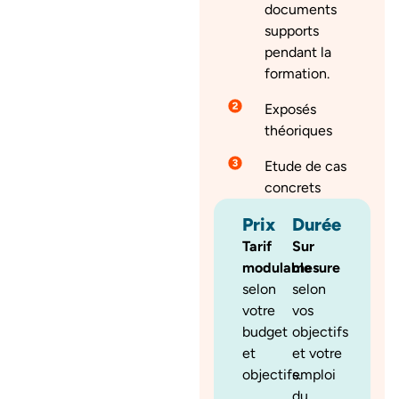
documents
supports
pendant la
formation.
Exposés
théoriques
Etude de cas
concrets
Prix
Durée
Tarif
Sur
modulable
mesure
selon
selon
votre
vos
budget
objectifs
et
et votre
objectifs.
emploi
du