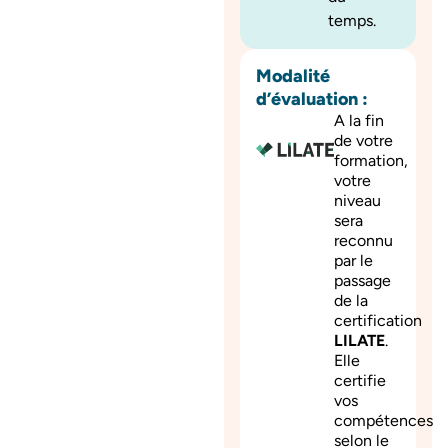
temps.
Modalité
d’évaluation :
A la fin
de votre
formation,
votre
niveau
sera
reconnu
par le
passage
de la
certification
LILATE
.
Elle
certifie
vos
compétences
selon le