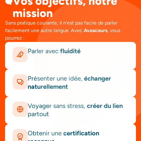
Vos objectifs, notre
mission
Sans pratique courante, il n’est pas facile de parler
facilement une autre langue. Avec
Avoscours
, vous
pourrez :
Parler avec
fluidité
Présenter une idée,
échanger
naturellement
Voyager sans stress,
créer du lien
partout
Obtenir une
certification