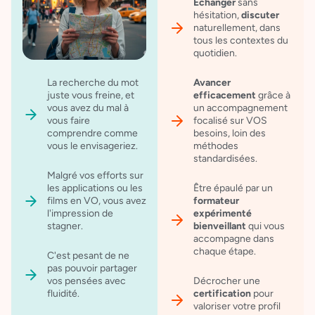
Échanger
sans
hésitation,
discuter
naturellement, dans
tous les contextes du
quotidien.
La recherche du mot
Avancer
juste vous freine, et
efficacement
grâce à
vous avez du mal à
un accompagnement
vous faire
focalisé sur VOS
comprendre comme
besoins, loin des
vous le envisageriez.
méthodes
standardisées.
Malgré vos efforts sur
les applications ou les
Être épaulé par un
films en VO, vous avez
formateur
l'impression de
expérimenté
stagner.
bienveillant
qui vous
accompagne dans
chaque étape.
C'est pesant de ne
pas pouvoir partager
vos pensées avec
Décrocher une
fluidité.
certification
pour
valoriser votre profil