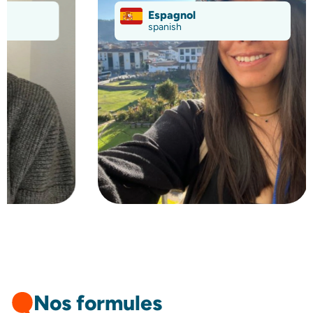
Espagnol
Al
spanish
Ge
Nos formules