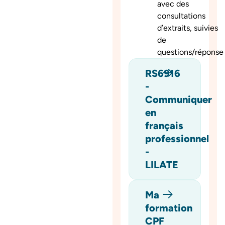
avec des
consultations
d’extraits, suivies
de
questions/réponse
RS6916
-
Communiquer
en
français
professionnel
-
LILATE
Ma
formation
CPF