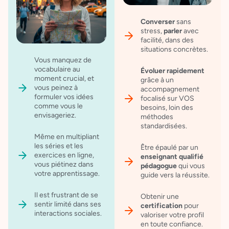
Converser
sans
stress,
parler
avec
facilité, dans des
situations concrètes.
Vous manquez de
vocabulaire au
Évoluer rapidement
moment crucial, et
grâce à un
vous peinez à
accompagnement
formuler vos idées
focalisé sur VOS
comme vous le
besoins, loin des
envisageriez.
méthodes
standardisées.
Même en multipliant
les séries et les
Être épaulé par un
exercices en ligne,
enseignant
qualifié
vous piétinez dans
pédagogue
qui vous
votre apprentissage.
guide vers la réussite.
Il est frustrant de se
Obtenir une
sentir limité dans ses
certification
pour
interactions sociales.
valoriser votre profil
en toute confiance.