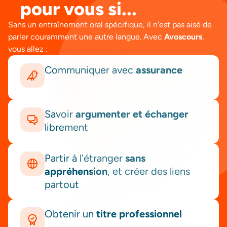
pour vous si...
Sans un entraînement oral spécifique, il n'est pas aisé de
parler couramment une autre langue. Avec
Avoscours
,
vous allez :
Communiquer avec
assurance
Savoir
argumenter et échanger
librement
Partir à l'étranger
sans
appréhension
, et créer des liens
partout
Obtenir un
titre professionnel