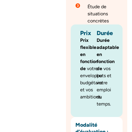
Étude de
situations
concrètes
Prix
Durée
Prix
Durée
flexible
adaptable
en
en
fonction
fonction
de
votre
de
vos
enveloppe
buts et
budgétaire
votre
et vos
emploi
ambitions.
du
temps.
Modalité
d’évaluation :