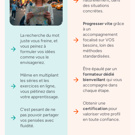
naturellement, dans
des situations
concrètes.
Progresser vite
grâce
à un
accompagnement
La recherche du mot
focalisé sur VOS
juste vous freine, et
besoins, loin des
vous peinez à
méthodes
formuler vos idées
standardisées.
comme vous le
envisageriez.
Être épaulé par un
formateur
dédié
Même en multipliant
bienveillant
qui vous
les séries et les
accompagne dans
exercices en ligne,
chaque étape.
vous piétinez dans
votre apprentissage.
Obtenir une
certification
pour
C'est pesant de ne
valoriser votre profil
pas pouvoir partager
en toute confiance.
vos pensées avec
fluidité.