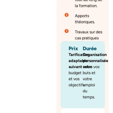
la formation.
Apports
théoriques.
Travaux sur des
cas pratiques
Prix
Durée
Tarification
Organisation
adaptable
personnalisée
suivant
votre
selon
vos
budget
buts et
et vos
votre
objectifs.
emploi
du
temps.