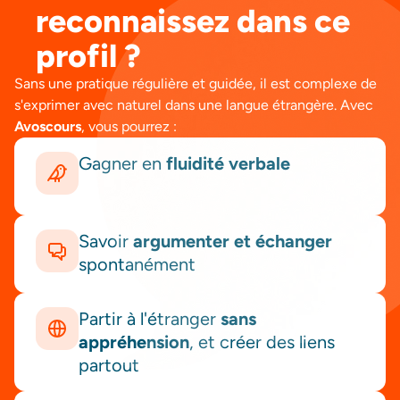
reconnaissez dans ce
profil ?
Sans une pratique régulière et guidée, il est complexe de
s'exprimer avec naturel dans une langue étrangère. Avec
Avoscours
, vous pourrez :
Gagner en
fluidité verbale
Savoir
argumenter et échanger
spontanément
Partir à l'étranger
sans
appréhension
, et créer des liens
partout