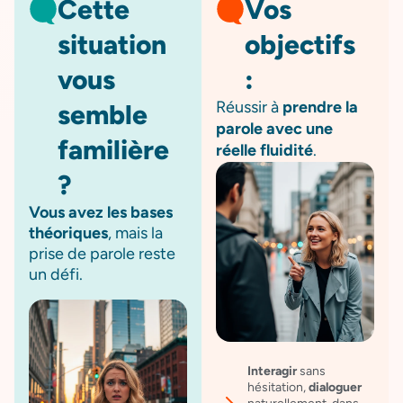
Cette
Vos
situation
objectifs
vous
:
Réussir à
prendre la
semble
parole avec une
familière
réelle fluidité
.
?
Vous avez les bases
théoriques
, mais la
prise de parole reste
un défi.
Interagir
sans
hésitation,
dialoguer