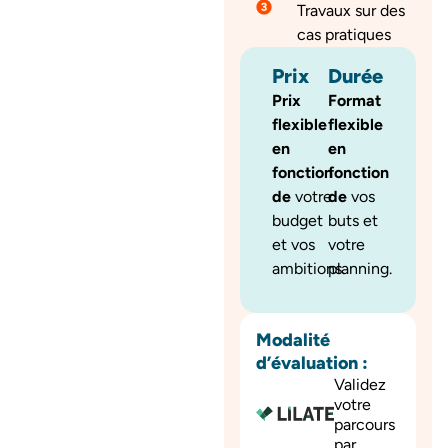
Travaux sur des
cas pratiques
Prix
Durée
Prix
Format
flexible
flexible
en
en
fonction
fonction
de
votre
de
vos
budget
buts et
et vos
votre
ambitions.
planning.
Modalité
d’évaluation :
Validez
votre
parcours
par