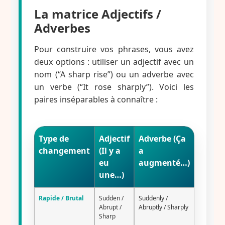
La matrice Adjectifs /
Adverbes
Pour construire vos phrases, vous avez
deux options : utiliser un adjectif avec un
nom (“A sharp rise”) ou un adverbe avec
un verbe (“It rose sharply”). Voici les
paires inséparables à connaître :
Type de
Adjectif
Adverbe (Ça
changement
(Il y a
a
eu
augmenté…)
une…)
Rapide / Brutal
Sudden /
Suddenly /
Abrupt /
Abruptly / Sharply
Sharp