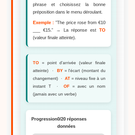
phrase et choisissez la bonne
préposition dans le menu déroulant.
Exemple :
"The price rose from €10
___ €15." → La réponse est
TO
(valeur finale atteinte).
TO
= point d'arrivée (valeur finale
atteinte) ·
BY
= l'écart (montant du
changement) ·
AT
= niveau fixe à un
instant T ·
OF
= avec un nom
(jamais avec un verbe)
Progression
0/20 réponses
données