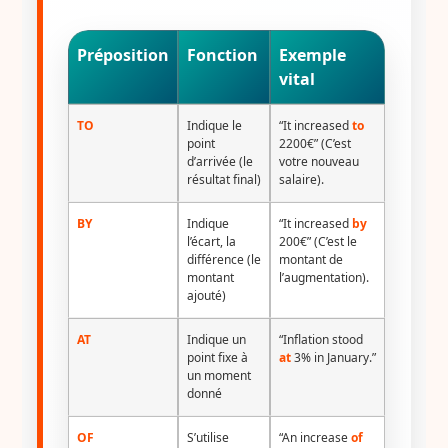
Préposition
Fonction
Exemple
vital
TO
Indique le
“It increased
to
point
2200€” (C’est
d’arrivée (le
votre nouveau
résultat final)
salaire).
BY
Indique
“It increased
by
l’écart, la
200€” (C’est le
différence (le
montant de
montant
l’augmentation).
ajouté)
AT
Indique un
“Inflation stood
point fixe à
at
3% in January.”
un moment
donné
OF
S’utilise
“An increase
of