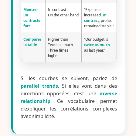
Montrer
In contrast
“Expenses
un
On the other hand
increased.
In
contraste
contrast
, profits
fort
remained stable.”
Comparer
Higher than
“Our budget is
la taille
Twice as much
twice as much
Three times
as last year.”
higher
Si les courbes se suivent, parlez de
parallel trends
. Si elles vont dans des
directions opposées, c’est une
inverse
relationship
. Ce vocabulaire permet
d’expliquer les corrélations complexes
avec simplicité.