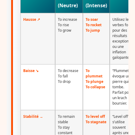
(Neutre)
(Intense)
Hausse ↗
To increase
To soar
Utilisez les
To rise
To rocket
verbes forts
To grow
To jump
pour des
résultats
exceptionnel
ou une
inflation
galopante.
Baisse ↘
To decrease
To
“Plummet”
To fall
plummet
évoque une
To drop
To plunge
pierre qui
To collapse
tombe.
Parfait pour
un krach
boursier.
Stabilité →
To remain
To level off
“Level off”
stable
To stagnate
s’utilise
To stay
souvent
constant
après une