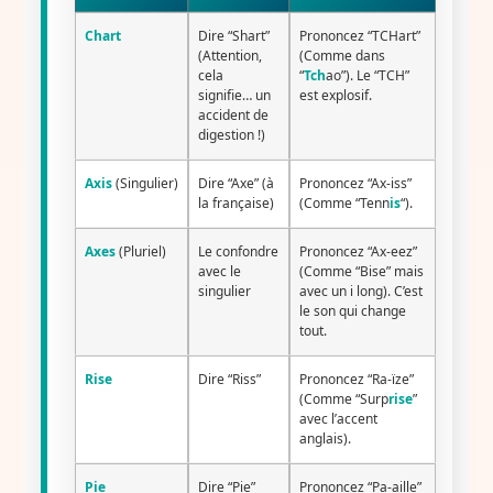
Chart
Dire “Shart”
Prononcez “TCHart”
(Attention,
(Comme dans
cela
“
Tch
ao”). Le “TCH”
signifie… un
est explosif.
accident de
digestion !)
Axis
(Singulier)
Dire “Axe” (à
Prononcez “Ax-iss”
la française)
(Comme “Tenn
is
“).
Axes
(Pluriel)
Le confondre
Prononcez “Ax-eez”
avec le
(Comme “Bise” mais
singulier
avec un i long). C’est
le son qui change
tout.
Rise
Dire “Riss”
Prononcez “Ra-ïze”
(Comme “Surp
rise
”
avec l’accent
anglais).
Pie
Dire “Pie”
Prononcez “Pa-aille”