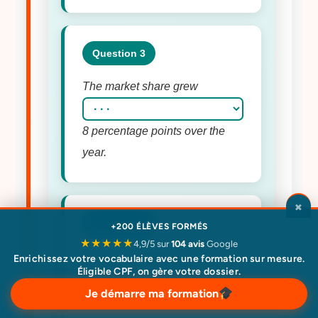
Question 3
The market share grew
8 percentage points over the
year.
×
Question 4
+200 ÉLÈVES FORMÉS
★★★★★
4,9/5 sur
104 avis
Google
Revenue dropped
Enrichissez votre vocabulaire avec une formation sur mesure.
Éligible CPF, on gère votre dossier.
Je démarre ma formation
€30,000 in the second quarter.