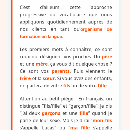
C’est d’ailleurs cette approche
progressive du vocabulaire que nous
appliquons quotidiennement auprès de
nos clients en tant qu’
organisme de
formation en langue.
Les premiers mots à connaître, ce sont
ceux qui désignent vos proches. Un
père
et une
mère
, ça vous dit quelque chose ?
Ce sont vos
parents
. Puis viennent le
frère
et la
sœur
. Si vous avez des enfants,
on parlera de votre
fils
ou de votre
fille
.
Attention au petit piège ! En français, on
distingue “fils/fille” et “garçon/fille”. Je dis
“j’ai deux
garçons
et une
fille
” quand je
parle de leur sexe. Mais je dirai “
mon fils
s’appelle Lucas” ou “
ma fille
s’appelle