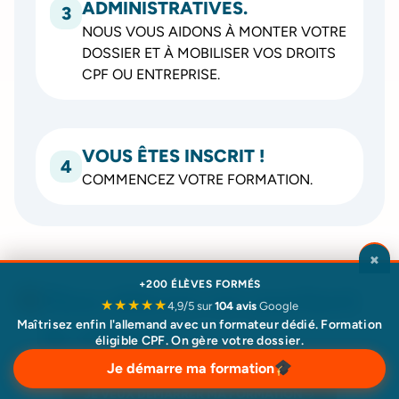
ADMINISTRATIVES.
3
NOUS VOUS AIDONS À MONTER VOTRE
DOSSIER ET À MOBILISER VOS DROITS
CPF OU ENTREPRISE.
VOUS ÊTES INSCRIT !
4
COMMENCEZ VOTRE FORMATION.
×
+200 ÉLÈVES FORMÉS
Nos élèves en parlent
★★★★★
4,9/5 sur
104 avis
Google
le mieux
Maîtrisez enfin l'allemand avec un formateur dédié. Formation
éligible CPF. On gère votre dossier.
Déjà plus de
200 élèves formés.
Je démarre ma formation
JE VEUX DÉMARRER MA FORMATION