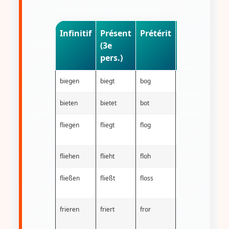
Infinitif
Présent
Prétérit
Participe
(3e
passé
pers.)
biegen
biegt
bog
gebogen
h
bieten
bietet
bot
geboten
h
fliegen
fliegt
flog
geflogen
i
fliehen
flieht
floh
geflohen
i
fließen
fließt
floss
geflossen
i
frieren
friert
fror
gefroren
h