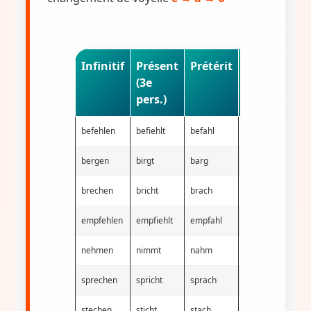
Infinitif
Présent
Prétérit
Participe
(3e
passé
pers.)
befehlen
befiehlt
befahl
befohlen
h
bergen
birgt
barg
geborgen
h
brechen
bricht
brach
gebrochen
h
empfehlen
empfiehlt
empfahl
empfohlen
h
nehmen
nimmt
nahm
genommen
h
sprechen
spricht
sprach
gesprochen
h
stechen
sticht
stach
gestochen
h