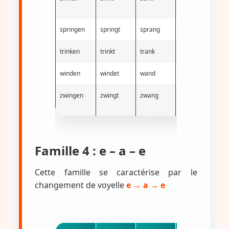
springen
springt
sprang
gesprungen
trinken
trinkt
trank
getrunken
winden
windet
wand
gewunden
zwingen
zwingt
zwang
gezwungen
Famille 4 : e – a – e
Cette famille se caractérise par le
changement de voyelle
e → a → e