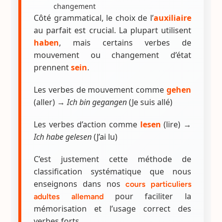
changement
Côté grammatical, le choix de l’
auxiliaire
au parfait est crucial. La plupart utilisent
haben
, mais certains verbes de
mouvement ou changement d’état
prennent
sein
.
Les verbes de mouvement comme
gehen
(aller) →
Ich bin gegangen
(Je suis allé)
Les verbes d’action comme
lesen
(lire) →
Ich habe gelesen
(J’ai lu)
C’est justement cette méthode de
classification systématique que nous
enseignons dans nos
cours particuliers
pour faciliter la
adultes allemand
mémorisation et l’usage correct des
verbes forts.