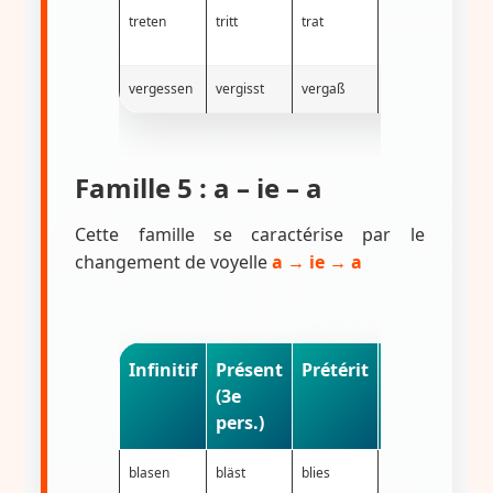
treten
tritt
trat
getreten
h
vergessen
vergisst
vergaß
vergessen
h
Famille 5 : a – ie – a
Cette famille se caractérise par le
changement de voyelle
a → ie → a
Infinitif
Présent
Prétérit
Participe
(3e
passé
pers.)
blasen
bläst
blies
geblasen
h