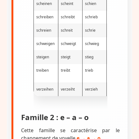
scheinen
scheint
schien
geschienen
schreiben
schreibt
schrieb
geschrieben
schreien
schreit
schrie
geschrien
schweigen
schweigt
schwieg
geschwiegen
steigen
steigt
stieg
gestiegen
i
treiben
treibt
trieb
getrieben
verzeihen
verzeiht
verzieh
verziehen
Famille 2 : e – a – o
Cette famille se caractérise par le
changement de voyelle
e → a → o