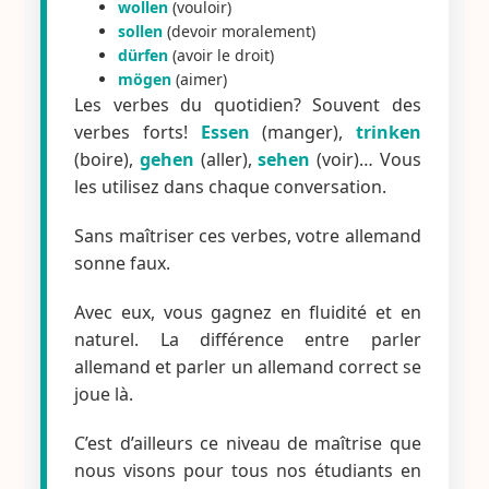
wollen
(vouloir)
sollen
(devoir moralement)
dürfen
(avoir le droit)
mögen
(aimer)
Les verbes du quotidien? Souvent des
verbes forts!
Essen
(manger),
trinken
(boire),
gehen
(aller),
sehen
(voir)… Vous
les utilisez dans chaque conversation.
Sans maîtriser ces verbes, votre allemand
sonne faux.
Avec eux, vous gagnez en fluidité et en
naturel. La différence entre parler
allemand et parler un allemand correct se
joue là.
C’est d’ailleurs ce niveau de maîtrise que
nous visons pour tous nos étudiants en