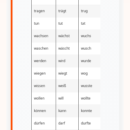
tragen
trägt
trug
getragen
tun
tut
tat
getan
wachsen
wächst
wuchs
gewachsen
waschen
wäscht
wusch
gewaschen
werden
wird
wurde
geworden
wiegen
wiegt
wog
gewogen
wissen
weiß
wusste
gewusst
wollen
will
wollte
gewollt
können
kann
konnte
gekonnt
dürfen
darf
durfte
gedurft