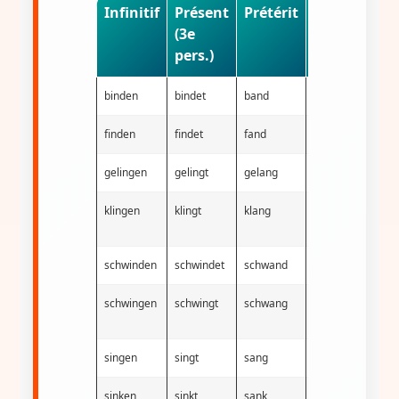
Infinitif
Présent
Prétérit
Participe
(3e
passé
pers.)
binden
bindet
band
gebunden
finden
findet
fand
gefunden
gelingen
gelingt
gelang
gelungen
klingen
klingt
klang
geklungen
schwinden
schwindet
schwand
geschwunden
schwingen
schwingt
schwang
geschwungen
singen
singt
sang
gesungen
sinken
sinkt
sank
gesunken