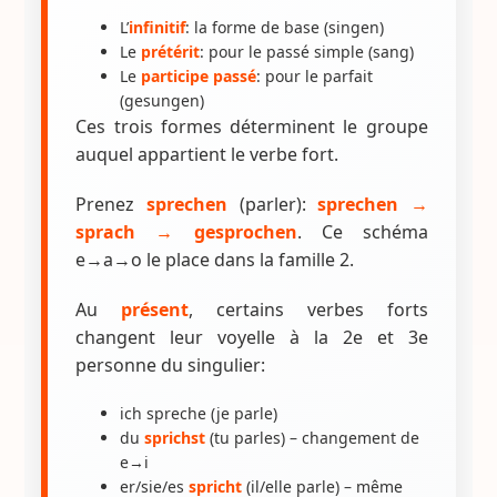
L’
infinitif
: la forme de base (singen)
Le
prétérit
: pour le passé simple (sang)
Le
participe passé
: pour le parfait
(gesungen)
Ces trois formes déterminent le groupe
auquel appartient le verbe fort.
Prenez
sprechen
(parler):
sprechen →
sprach → gesprochen
. Ce schéma
e→a→o le place dans la famille 2.
Au
présent
, certains verbes forts
changent leur voyelle à la 2e et 3e
personne du singulier:
ich spreche (je parle)
du
sprichst
(tu parles) – changement de
e→i
er/sie/es
spricht
(il/elle parle) – même