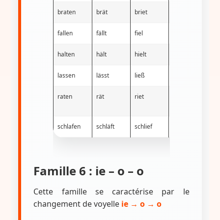
braten
brät
briet
gebraten
h
fallen
fällt
fiel
gefallen
i
halten
hält
hielt
gehalten
h
lassen
lässt
ließ
gelassen
h
raten
rät
riet
geraten
h
schlafen
schläft
schlief
geschlafen
h
Famille 6 : ie – o – o
Cette famille se caractérise par le
changement de voyelle
ie → o → o