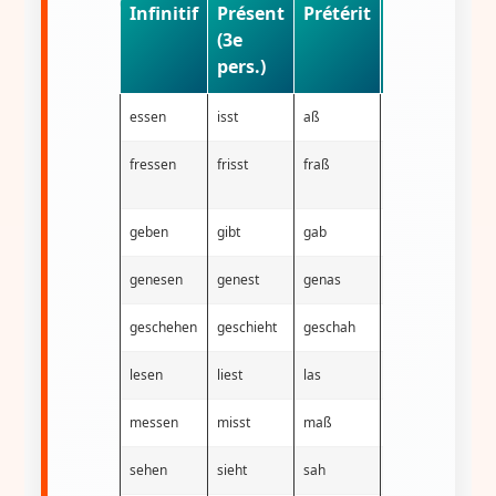
Infinitif
Présent
Prétérit
Participe
(3e
passé
pers.)
essen
isst
aß
gegessen
h
fressen
frisst
fraß
gefressen
h
geben
gibt
gab
gegeben
h
genesen
genest
genas
genesen
i
geschehen
geschieht
geschah
geschehen
i
lesen
liest
las
gelesen
h
messen
misst
maß
gemessen
h
sehen
sieht
sah
gesehen
h