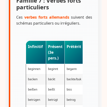
Famille 7 : Verbes forts
particuliers
Ces
verbes forts allemands
suivent des
schémas particuliers ou irréguliers.
Infinitif
Présent
Prétérit
Participe
(3e
passé
pers.)
beginnen
beginnt
begann
begonnen
backen
bäckt
backte/buk
gebacken
beißen
beißt
biss
gebissen
betrügen
betrügt
betrog
betrogen