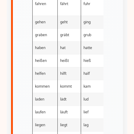
fahren
fährt
fuhr
gefahren
gehen
geht
ging
gegangen
graben
gräbt
grub
gegraben
haben
hat
hatte
gehabt
heißen
heißt
hieß
geheißen
helfen
hilft
half
geholfen
kommen
kommt
kam
gekommen
laden
lädt
lud
geladen
laufen
läuft
lief
gelaufen
liegen
liegt
lag
gelegen