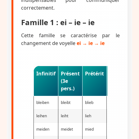
indispensables pour communiquer
correctement.
Famille 1 : ei – ie – ie
Cette famille se caractérise par le
changement de voyelle
ei → ie → ie
Infinitif
Présent
Prétérit
Participe
(3e
passé
pers.)
bleiben
bleibt
blieb
geblieben
i
leihen
leiht
lieh
geliehen
meiden
meidet
mied
gemieden