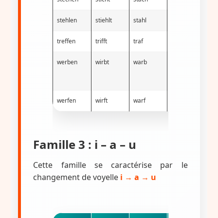
stehlen
stiehlt
stahl
gestohlen
h
treffen
trifft
traf
getroffen
h
werben
wirbt
warb
geworben
h
werfen
wirft
warf
geworfen
h
Famille 3 : i – a – u
Cette famille se caractérise par le
changement de voyelle
i → a → u