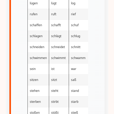
lügen
lügt
log
gelogen
rufen
ruft
rief
gerufen
schaffen
schafft
schuf
geschaffen
schlagen
schlägt
schlug
geschlagen
schneiden
schneidet
schnitt
geschnitten
schwimmen
schwimmt
schwamm
geschwommen
sein
ist
war
gewesen
sitzen
sitzt
saß
gesessen
stehen
steht
stand
gestanden
sterben
stirbt
starb
gestorben
stoßen
stößt
stieß
gestoßen