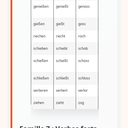
genießen
genießt
genoss
genossen
h
gießen
gießt
goss
gegossen
h
riechen
riecht
roch
gerochen
h
schieben
schiebt
schob
geschoben
h
schießen
schießt
schoss
geschossen
h
schließen
schließt
schloss
geschlossen
h
verlieren
verliert
verlor
verloren
h
ziehen
zieht
zog
gezogen
h