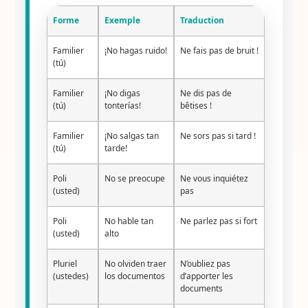
Forme
Exemple
Traduction
Familier
¡No hagas ruido!
Ne fais pas de bruit !
(tú)
Familier
¡No digas
Ne dis pas de
(tú)
tonterías!
bêtises !
Familier
¡No salgas tan
Ne sors pas si tard !
(tú)
tarde!
Poli
No se preocupe
Ne vous inquiétez
(usted)
pas
Poli
No hable tan
Ne parlez pas si fort
(usted)
alto
Pluriel
No olviden traer
N’oubliez pas
(ustedes)
los documentos
d’apporter les
documents