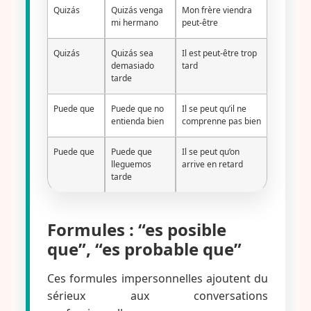
Quizás
Quizás venga
Mon frère viendra
mi hermano
peut-être
Quizás
Quizás sea
Il est peut-être trop
demasiado
tard
tarde
Puede que
Puede que no
Il se peut qu’il ne
entienda bien
comprenne pas bien
Puede que
Puede que
Il se peut qu’on
lleguemos
arrive en retard
tarde
Formules : “es posible
que”, “es probable que”
Ces formules impersonnelles ajoutent du
sérieux aux conversations