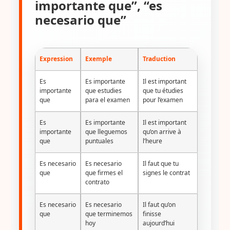
importante que”, “es
necesario que”
Expression
Exemple
Traduction
Es
Es importante
Il est important
importante
que estudies
que tu étudies
que
para el examen
pour l’examen
Es
Es importante
Il est important
importante
que lleguemos
qu’on arrive à
que
puntuales
l’heure
Es necesario
Es necesario
Il faut que tu
que
que firmes el
signes le contrat
contrato
Es necesario
Es necesario
Il faut qu’on
que
que terminemos
finisse
hoy
aujourd’hui