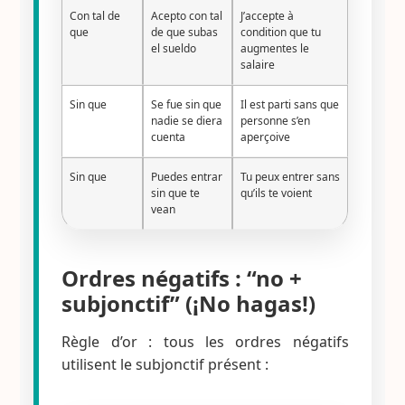
Con tal de
Acepto con tal
J’accepte à
que
de que subas
condition que tu
el sueldo
augmentes le
salaire
Sin que
Se fue sin que
Il est parti sans que
nadie se diera
personne s’en
cuenta
aperçoive
Sin que
Puedes entrar
Tu peux entrer sans
sin que te
qu’ils te voient
vean
Ordres négatifs : “no +
subjonctif” (¡No hagas!)
Règle d’or : tous les ordres négatifs
utilisent le subjonctif présent :