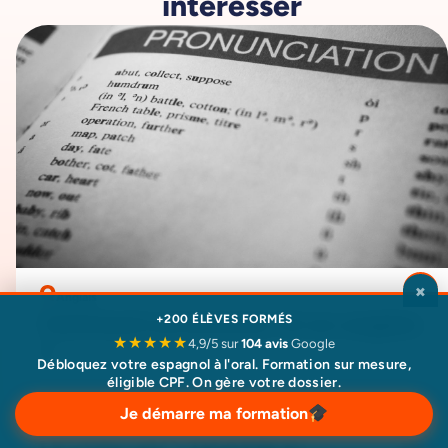
intéresser
×
Anglais
Comment prononcer th en anglais​
+200 ÉLÈVES FORMÉS
★★★★★
4,9/5 sur
104 avis
Google
?
Débloquez votre espagnol à l'oral. Formation sur mesure,
3 août 2026
éligible CPF. On gère votre dossier.
Je démarre ma formation