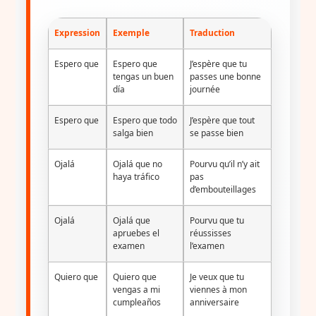
Expression
Exemple
Traduction
Espero que
Espero que
J’espère que tu
tengas un buen
passes une bonne
día
journée
Espero que
Espero que todo
J’espère que tout
salga bien
se passe bien
Ojalá
Ojalá que no
Pourvu qu’il n’y ait
haya tráfico
pas
d’embouteillages
Ojalá
Ojalá que
Pourvu que tu
apruebes el
réussisses
examen
l’examen
Quiero que
Quiero que
Je veux que tu
vengas a mi
viennes à mon
cumpleaños
anniversaire