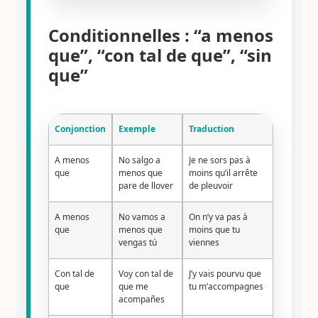
Conditionnelles : “a menos
que”, “con tal de que”, “sin
que”
Conjonction
Exemple
Traduction
A menos
No salgo a
Je ne sors pas à
que
menos que
moins qu’il arrête
pare de llover
de pleuvoir
A menos
No vamos a
On n’y va pas à
que
menos que
moins que tu
vengas tú
viennes
Con tal de
Voy con tal de
J’y vais pourvu que
que
que me
tu m’accompagnes
acompañes