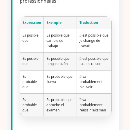
professionnelles :
Expression
Exemple
Traduction
Es posible
Es posible que
Il est possible que
que
cambie de
je change de
trabajo
travail
Es posible
Es posible que
Il est possible que
que
tengas razón
tu aies raison
Es
Es probable que
Il va
probable
llueva
probablement
que
pleuvoir
Es
Es probable que
Il va
probable
apruebe el
probablement
que
examen
réussir l’examen