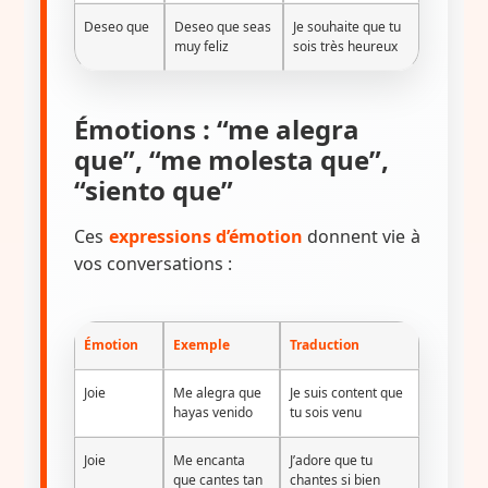
Deseo que
Deseo que seas
Je souhaite que tu
muy feliz
sois très heureux
Émotions : “me alegra
que”, “me molesta que”,
“siento que”
Ces
expressions d’émotion
donnent vie à
vos conversations :
Émotion
Exemple
Traduction
Joie
Me alegra que
Je suis content que
hayas venido
tu sois venu
Joie
Me encanta
J’adore que tu
que cantes tan
chantes si bien