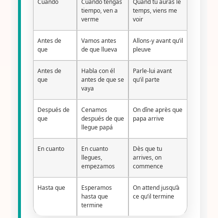
Cuando
Cuando tengas
Quand tu auras le
tiempo, ven a
temps, viens me
verme
voir
Antes de
Vamos antes
Allons-y avant qu’il
que
de que llueva
pleuve
Antes de
Habla con él
Parle-lui avant
que
antes de que se
qu’il parte
vaya
Después de
Cenamos
On dîne après que
que
después de que
papa arrive
llegue papá
En cuanto
En cuanto
Dès que tu
llegues,
arrives, on
empezamos
commence
Hasta que
Esperamos
On attend jusqu’à
hasta que
ce qu’il termine
termine