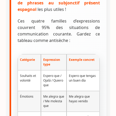
de phrases au subjonctif présent
espagnol
les plus utiles !
Ces quatre familles d’expressions
couvrent 95% des situations de
communication courante. Gardez ce
tableau comme antisèche :
Catégorie
Expression
Exemple concret
type
Souhaits et
Espero que /
Espero que tengas
volonté
Ojalá / Quiero
un buen día
que
Émotions
Me alegra que
Me alegra que
/ Me molesta
hayas venido
que